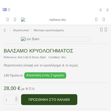
Θεραπευτικά
Βάλσαμο κρυολογήματος
ΒΆΛΣΑΜΟ ΚΡΥΟΛΟΓΉΜΑΤΟΣ
Reference:
Anti Cold & Stress Balm
Condition:
Νέο
Θεραπευτική αλοιφή για το κρυολόγημα & το άγχος
Αποστολή εντός 2 ημερών
149
Προϊόντα
28,00 €
με Φ.Π.Α.
ΠΡΟΣΘΉΚΗ ΣΤΟ ΚΑΛΆΘΙ