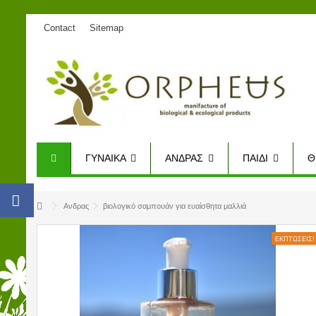
Contact
Sitemap
ΓΥΝΑΊΚΑ
ΑΝΔΡΑΣ
ΠΑΙΔΊ
Θ
Ανδρας
βιολογικό σαμπουάν για ευαίσθητα μαλλιά
ΕΚΠΤΏΣΕΙΣ!