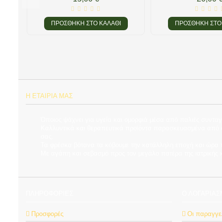
ΠΡΟΣΘΉΚΗ ΣΤΟ ΚΑΛΆΘΙ
ΠΡΟΣΘΉΚΗ ΣΤΟ
Η ΕΤΑΙΡΊΑ ΜΑΣ
Όποιος ψάχνει για υγεία και ομορφιά μέσα από παλιές συνταγ
Καλλυντικά και θεραπευτικά προϊόντα παρασκευασμένα από φρ
σας.
Τα φρέσκα βότανα τα κόβουμε την κατάλληλη εποχή και ώρα τη
Με αγάπη και σεβασμό προς τον μεγάλο πατέρα της ιατρικής
ΠΛΗΡΟΦΟΡΊΕΣ
Ο ΛΟΓΑΡΙΑ
Προσφορές
Οι παραγγε