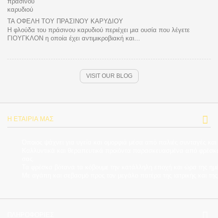
ΤΑ ΟΦΈΛΗ ΤΟΥ ΠΡΆΣΙΝΟΥ ΚΑΡΥΔΙΟΎ
Η φλούδα του πράσινου καρυδιού περιέχει μια ουσία που λέγετε
ΓΙΟΥΓΚΛΟΝ η οποία έχει αντιμικροβιακή και...
VISIT OUR BLOG
Η ΕΤΑΙΡΊΑ ΜΑΣ
Όποιος ψάχνει για υγεία και ομορφιά μέσα από παλιές συνταγές και
Καλλυντικά και θεραπευτικά προϊόντα παρασκευασμένα από φρέσκα β
σας.
Τα φρέσκα βότανα τα κόβουμε την κατάλληλη εποχή και ώρα της ημέρ
Με αγάπη και σεβασμό προς τον μεγάλο πατέρα της ιατρικής και τ
ΠΛΗΡΟΦΟΡΊΕΣ