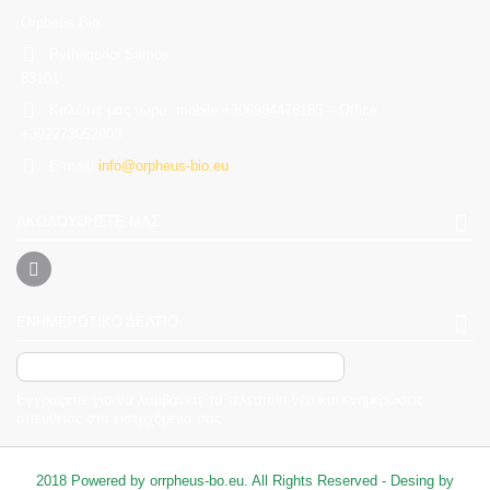
Orpheus Bio
Pythagorioi Samos
83101
Καλέστε μας τώρα:
mobile +306984476185 – Office
+302273052803
E-mail:
info@orpheus-bio.eu
ΑΚΟΛΟΥΘΉΣΤΕ ΜΑΣ
ΕΝΗΜΕΡΩΤΙΚΌ ΔΕΛΤΊΟ
Εγγραφείτε για να λαμβάνετε τα τελευταία νέα και ενημερώσεις
απευθείας στα εισερχόμενα σας
2018 Powered by orrpheus-bo.eu. All Rights Reserved - Desing by