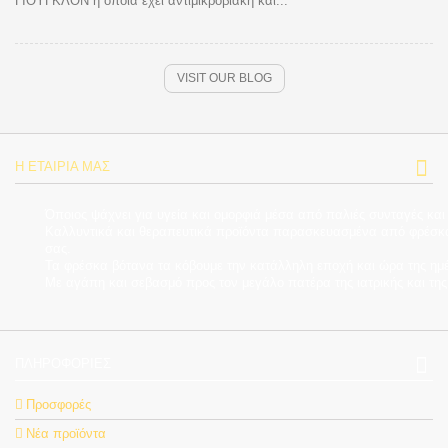
ΓΙΟΥΓΚΛΟΝ η οποία έχει αντιμικροβιακή και...
VISIT OUR BLOG
Η ΕΤΑΙΡΊΑ ΜΑΣ
Όποιος ψάχνει για υγεία και ομορφιά μέσα από παλιές συνταγές και
Καλλυντικά και θεραπευτικά προϊόντα παρασκευασμένα από φρέσκα β
σας.
Τα φρέσκα βότανα τα κόβουμε την κατάλληλη εποχή και ώρα της ημέρ
Με αγάπη και σεβασμό προς τον μεγάλο πατέρα της ιατρικής και τ
ΠΛΗΡΟΦΟΡΊΕΣ
Προσφορές
Νέα προϊόντα