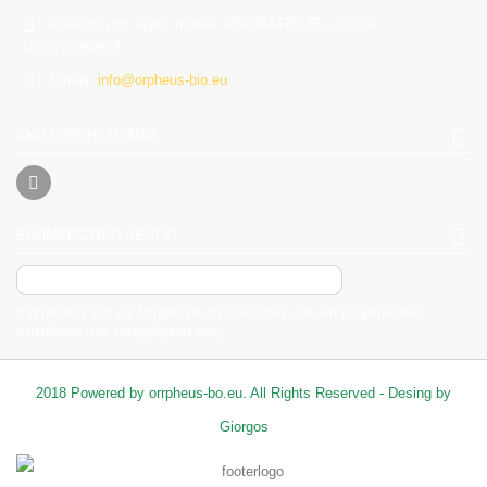
Καλέστε μας τώρα:
mobile +306984476185 – Office
+302273052803
E-mail:
info@orpheus-bio.eu
ΑΚΟΛΟΥΘΉΣΤΕ ΜΑΣ
ΕΝΗΜΕΡΩΤΙΚΌ ΔΕΛΤΊΟ
Εγγραφείτε για να λαμβάνετε τα τελευταία νέα και ενημερώσεις
απευθείας στα εισερχόμενα σας
2018 Powered by orrpheus-bo.eu. All Rights Reserved - Desing by
Giorgos