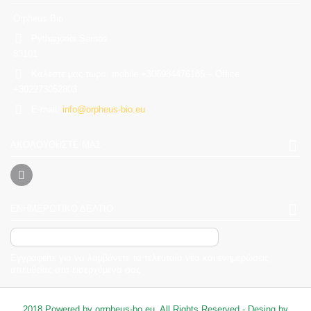
Orpheus Bio
Pythagorioi Samos
83101
Καλέστε μας τώρα:
mobile +306984476185 – Office
+302273052803
E-mail:
info@orpheus-bio.eu
ΑΚΟΛΟΥΘΉΣΤΕ ΜΑΣ
ΕΝΗΜΕΡΩΤΙΚΌ ΔΕΛΤΊΟ
Εγγραφείτε για να λαμβάνετε τα τελευταία νέα και ενημερώσεις
απευθείας στα εισερχόμενα σας
2018 Powered by orrpheus-bo.eu. All Rights Reserved - Desing by