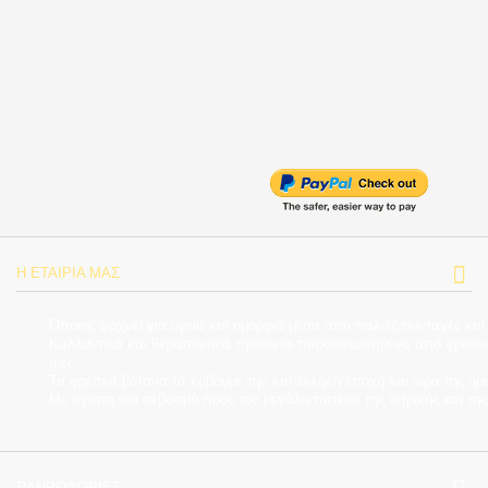
Η ΕΤΑΙΡΊΑ ΜΑΣ
Όποιος ψάχνει για υγεία και ομορφιά μέσα από παλιές συνταγές και
Καλλυντικά και θεραπευτικά προϊόντα παρασκευασμένα από φρέσκα β
σας.
Τα φρέσκα βότανα τα κόβουμε την κατάλληλη εποχή και ώρα της ημέρ
Με αγάπη και σεβασμό προς τον μεγάλο πατέρα της ιατρικής και τ
ΠΛΗΡΟΦΟΡΊΕΣ