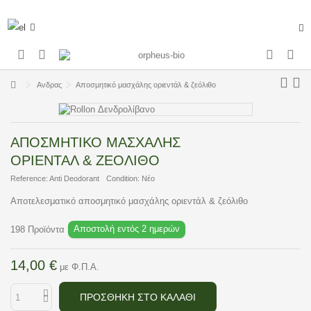
Ανδρας
Αποσμητικό μασχάλης οριεντάλ & ζεόλιθο
ΑΠΟΣΜΗΤΙΚΌ ΜΑΣΧΆΛΗΣ
ΟΡΙΕΝΤΆΛ & ΖΕΌΛΙΘΟ
Reference:
Anti Deodorant
Condition:
Νέο
Αποτελεσματικό αποσμητικό μασχάλης οριεντάλ & ζεόλιθο
Αποστολή εντός 2 ημερών
198
Προϊόντα
14,00 €
με Φ.Π.Α.
ΠΡΟΣΘΉΚΗ ΣΤΟ ΚΑΛΆΘΙ