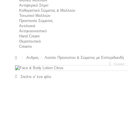
Μάσκα Μαλλιών
Αντιψειρικό Σπρεί
Καθαριστικό Σώματος & Μαλλιών
Τονωτικό Μαλλιών
Προστασία Σώματος
Αντιλιακά
Αντηκουνουπικό
Hand Cream
Θεραπευτικά
Creams
Ανδρας
Λοσιόν Προσώπου & Σώματος με Εσπεριδοειδή
Expand
Στείλτε σ' ένα φίλο