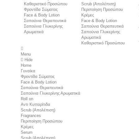
Καθαριστικό Προσώπου
Scrub (Απολέπιση)
Φροντίδα Σώματος
Περιποίηση Προσώπου
Face & Body Lotion
Κρέμες
Σαπούνια Θεραπευτικά
Face & Body Lotion
Σαπούνια Γλυκερίνης
Σαπούνια Θεραπευτικά
Αρωματικά
Σαπούνια Γλυκερίνης
Αρωματικά
Καθαριστικό Προσώπου
Menu
Hide
Home
Γυναίκα
Φροντίδα Σώματος
Face & Body Lotion
Σαπούνια Θεραπευτικά
Σαπούνια Γλυκερίνης Αρωματικά
Roll on
Αντι Κυτταρίτιδα
Scrub (Απολέπιση)
Fragrances
Περιποίηση Προσώπου
Κρέμες
Serum
Scrub (Απολέπιση)