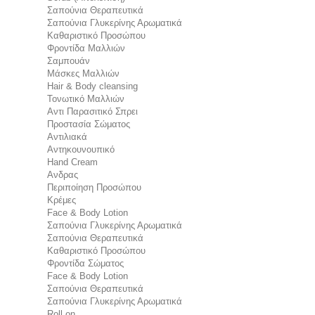
Σαπούνια Θεραπευτικά
Σαπούνια Γλυκερίνης Αρωματικά
Καθαριστικό Προσώπου
Φροντίδα Μαλλιών
Σαμπουάν
Μάσκες Μαλλιών
Hair & Body cleansing
Τονωτικό Μαλλιών
Αντι Παρασιτικό Σπρει
Προστασία Σώματος
Αντιλιακά
Αντηκουνουπικό
Hand Cream
Ανδρας
Περιποίηση Προσώπου
Κρέμες
Face & Body Lotion
Σαπούνια Γλυκερίνης Αρωματικά
Σαπούνια Θεραπευτικά
Καθαριστικό Προσώπου
Φροντίδα Σώματος
Face & Body Lotion
Σαπούνια Θεραπευτικά
Σαπούνια Γλυκερίνης Αρωματικά
Roll on