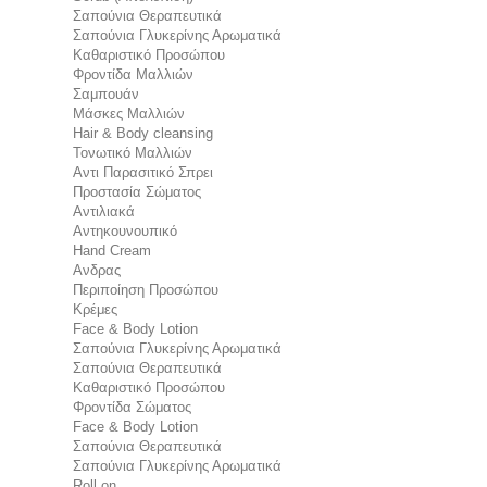
Σαπούνια Θεραπευτικά
Σαπούνια Γλυκερίνης Αρωματικά
Καθαριστικό Προσώπου
Φροντίδα Μαλλιών
Σαμπουάν
Μάσκες Μαλλιών
Hair & Body cleansing
Τονωτικό Μαλλιών
Αντι Παρασιτικό Σπρει
Προστασία Σώματος
Αντιλιακά
Αντηκουνουπικό
Hand Cream
Ανδρας
Περιποίηση Προσώπου
Κρέμες
Face & Body Lotion
Σαπούνια Γλυκερίνης Αρωματικά
Σαπούνια Θεραπευτικά
Καθαριστικό Προσώπου
Φροντίδα Σώματος
Face & Body Lotion
Σαπούνια Θεραπευτικά
Σαπούνια Γλυκερίνης Αρωματικά
Roll on